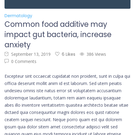
Dermatology
Common food additive may
impact gut bacteria, increase
anxiety
September 13, 2019
6 Likes
386 Views
0 Comments
Excepteur sint occaecat cupidatat non proident, sunt in culpa qui
officia deserunt mollit anim id est laborum. Sed utem peiatis
undesieu omnis iste natus error sit voluptatem accusantium
doloremque laudantium, totam rem aiam eaqueiu ipsaquae
abes illo inventore veritatisetm quasitea architecto beatae vitae
dictaed quia consequuntur magni dolores eos quist ratione
ceatem sequei nesciunt. Neque porro quam est qui dolorem
ipsum quia dolor sitem amet consectetur adipisci velit sed
quianon quam eius modi tempora incidunt ut labore etneise